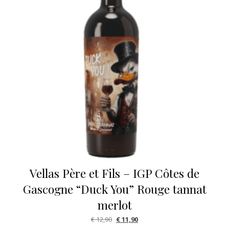
Vellas Père et Fils – IGP Côtes de
Gascogne “Duck You” Rouge tannat
merlot
Oorspronkelijke prijs was: € 12,90.
Huidige prijs is: € 11,90.
€
12,90
€
11,90