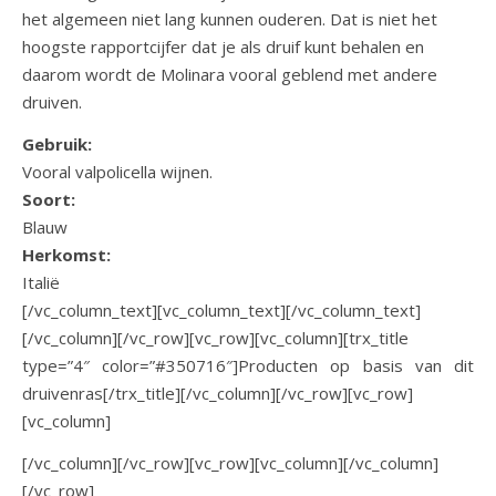
het algemeen niet lang kunnen ouderen. Dat is niet het
hoogste rapportcijfer dat je als druif kunt behalen en
daarom wordt de Molinara vooral geblend met andere
druiven.
Gebruik:
Vooral valpolicella wijnen.
Soort:
Blauw
Herkomst:
Italië
[/vc_column_text][vc_column_text][/vc_column_text]
[/vc_column][/vc_row][vc_row][vc_column][trx_title
type=”4″ color=”#350716″]Producten op basis van dit
druivenras[/trx_title][/vc_column][/vc_row][vc_row]
[vc_column]
[/vc_column][/vc_row][vc_row][vc_column][/vc_column]
[/vc_row]