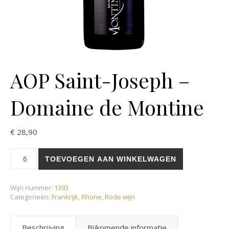
AOP Saint-Joseph –
Domaine de Montine
€
28,90
AOP Saint-Joseph - Domaine de Montine aantal
TOEVOEGEN AAN WINKELWAGEN
Wijn nummer:
1393
Categorieën:
Frankrijk
,
Rhone
,
Rode wijn
Beschrijving
Bijkomende informatie