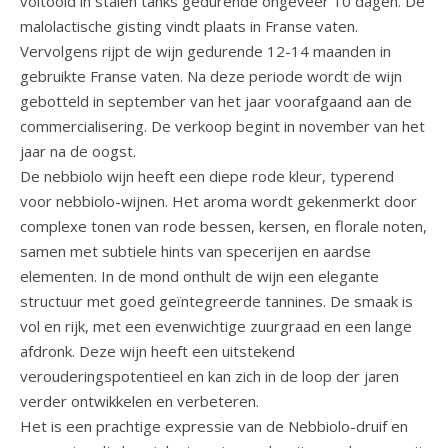
voltooid in stalen tanks gedurende ongeveer 10 dagen. De
malolactische gisting vindt plaats in Franse vaten.
Vervolgens rijpt de wijn gedurende 12-14 maanden in
gebruikte Franse vaten. Na deze periode wordt de wijn
gebotteld in september van het jaar voorafgaand aan de
commercialisering. De verkoop begint in november van het
jaar na de oogst.
De nebbiolo wijn heeft een diepe rode kleur, typerend
voor nebbiolo-wijnen. Het aroma wordt gekenmerkt door
complexe tonen van rode bessen, kersen, en florale noten,
samen met subtiele hints van specerijen en aardse
elementen. In de mond onthult de wijn een elegante
structuur met goed geïntegreerde tannines. De smaak is
vol en rijk, met een evenwichtige zuurgraad en een lange
afdronk. Deze wijn heeft een uitstekend
verouderingspotentieel en kan zich in de loop der jaren
verder ontwikkelen en verbeteren.
Het is een prachtige expressie van de Nebbiolo-druif en