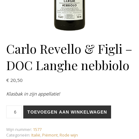
Carlo Revello & Figli –
DOC Langhe nebbiolo
€
20,50
Klasbak in zijn appellatie!
Carlo Revello & Figli - DOC Langhe nebbiolo aantal
TOEVOEGEN AAN WINKELWAGEN
Wijn nummer:
1577
Categorieën:
Italië
,
Piëmont
,
Rode wijn