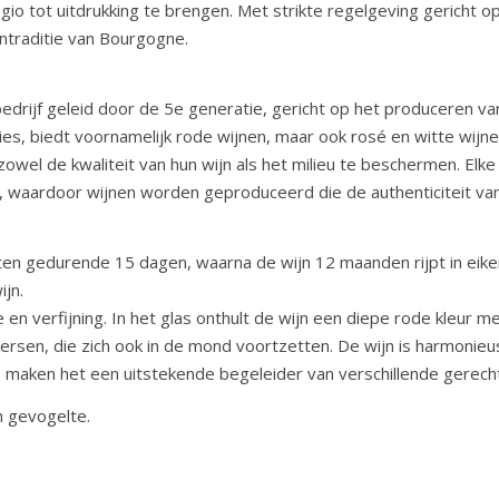
gio tot uitdrukking te brengen. Met strikte regelgeving gericht 
jntraditie van Bourgogne.
bedrijf geleid door de 5e generatie, gericht op het produceren 
ties, biedt voornamelijk rode wijnen, maar ook rosé en witte wij
owel de kwaliteit van hun wijn als het milieu te beschermen. El
 waardoor wijnen worden geproduceerd die de authenticiteit van
 vaten gedurende 15 dagen, waarna de wijn 12 maanden rijpt in eik
ijn.
 en verfijning. In het glas onthult de wijn een diepe rode kleur m
rsen, die zich ook in de mond voortzetten. De wijn is harmonieu
s maken het een uitstekende begeleider van verschillende gerech
n gevogelte.