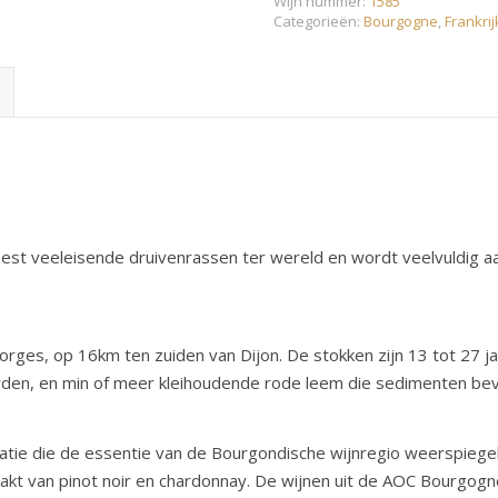
Wijn nummer:
1585
Categorieën:
Bourgogne
,
Frankrij
eest veeleisende druivenrassen ter wereld en wordt veelvuldig aa
orges, op 16km ten zuiden van Dijon. De stokken zijn 13 tot 27 ja
rden, en min of meer kleihoudende rode leem die sedimenten beva
tie die de essentie van de Bourgondische wijnregio weerspiegel
aakt van pinot noir en chardonnay. De wijnen uit de AOC Bourgog