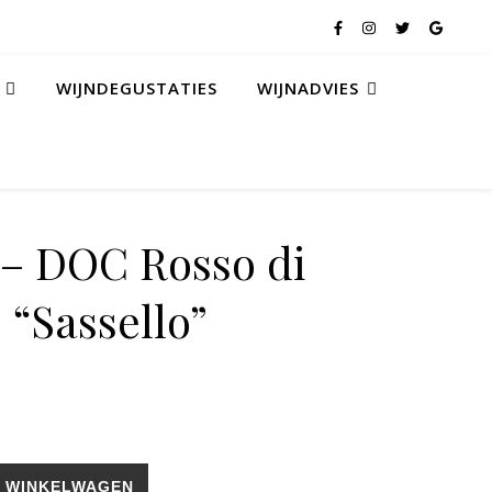
WIJNDEGUSTATIES
WIJNADVIES
o – DOC Rosso di
 “Sassello”
ntalcino "Sassello" aantal
 WINKELWAGEN