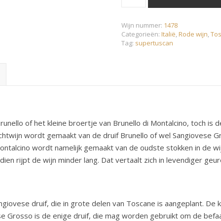
Wijn nummer:
1478
Categorieën:
Italië
,
Rode wijn
,
To
Tag:
supertuscan
nello of het kleine broertje van Brunello di Montalcino, toch is
chtwijn wordt gemaakt van de druif Brunello of wel Sangiovese Gr
i Montalcino wordt namelijk gemaakt van de oudste stokken in de w
ien rijpt de wijn minder lang. Dat vertaalt zich in levendiger ge
giovese druif, die in grote delen van Toscane is aangeplant. De 
se Grosso is de enige druif, die mag worden gebruikt om de befa