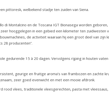
en pittoresk, welbekend stadje ten zuiden van Siena.
llo di Montalcino en de Toscana IGT Bionasega worden geboren, 
 zeer hooggelegen in een gebied een kilometer ten zuidwesten va
ouwmachines, de activiteit waaraan hij een groot deel van zijn l
ts 28 producenten”.
trole gedurende 15 à 20 dagen. Vervolgens rijping in houten vate
 persistent, geurige en fruitige aroma’s van frambozen en zachte 
ngenaam, zeer goed evenwicht en met een mooie afdronk.
d rood vlees, traditionele vleesgerechten, pasta met vleessaus,