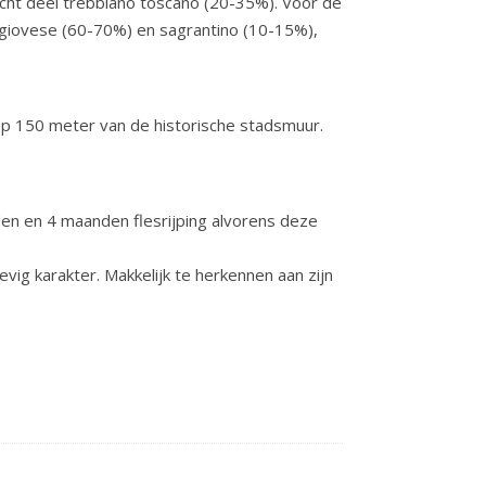
icht deel trebbiano toscano (20-35%). Voor de
angiovese (60-70%) en sagrantino (10-15%),
 op 150 meter van de historische stadsmuur.
den en 4 maanden flesrijping alvorens deze
ig karakter. Makkelijk te herkennen aan zijn