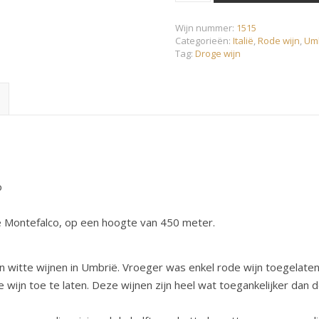
Wijn nummer:
1515
Categorieën:
Italië
,
Rode wijn
,
Um
Tag:
Droge wijn
o
e Montefalco, op een hoogte van 450 meter.
n witte wijnen in Umbrië. Vroeger was enkel rode wijn toegelate
 wijn toe te laten. Deze wijnen zijn heel wat toegankelijker dan