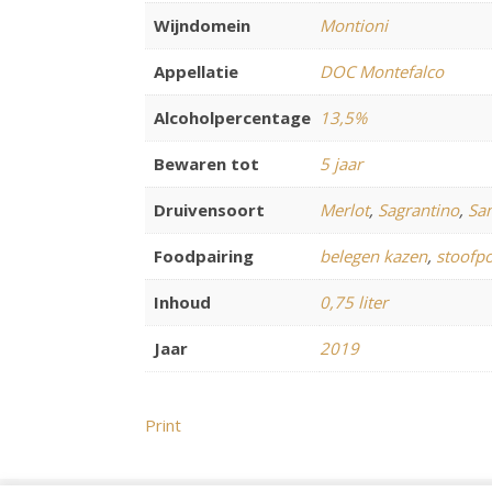
Wijndomein
Montioni
Appellatie
DOC Montefalco
Alcoholpercentage
13,5%
Bewaren tot
5 jaar
Druivensoort
Merlot
,
Sagrantino
,
Sa
Foodpairing
belegen kazen
,
stoofpo
Inhoud
0,75 liter
Jaar
2019
Print