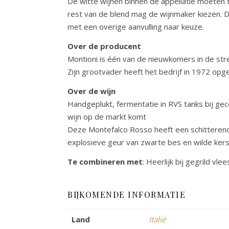
De witte wijnen binnen de appellatie moeten 
rest van de blend mag de wijnmaker kiezen. D
met een overige aanvulling naar keuze.
Over de producent
Montioni is één van de nieuwkomers in de stre
Zijn grootvader heeft het bedrijf in 1972 opger
Over de wijn
Handgeplukt, fermentatie in RVS tanks bij ge
wijn op de markt komt
Deze Montefalco Rosso heeft een schitterende 
explosieve geur van zwarte bes en wilde kers
Te combineren met
: Heerlijk bij gegrild vl
BIJKOMENDE INFORMATIE
Land
Italië