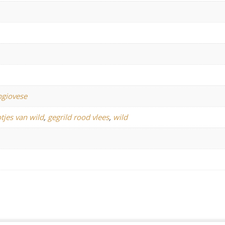
ngiovese
tjes van wild
,
gegrild rood vlees
,
wild