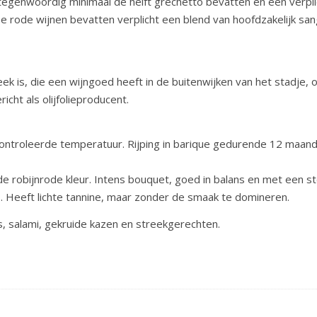
tegenwoordig minimaal de helft grechetto bevatten en een verpl
e rode wijnen bevatten verplicht een blend van hoofdzakelijk s
ek is, die een wijngoed heeft in de buitenwijken van het stadje,
icht als olijfolieproducent.
controleerde temperatuur. Rijping in barique gedurende 12 maan
robijnrode kleur. Intens bouquet, goed in balans en met een stev
. Heeft lichte tannine, maar zonder de smaak te domineren.
ees, salami, gekruide kazen en streekgerechten.