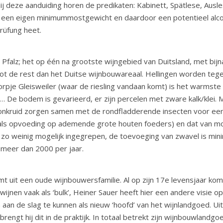
Bij deze aanduiding horen de predikaten: Kabinett, Spätlese, Aus
 een eigen minimummostgewicht en daardoor een potentieel alcoh
Prüfung heet.
Pfalz; het op één na grootste wijngebied van Duitsland, met bijn
g tot de rest dan het Duitse wijnbouwareaal. Hellingen worden te
pje Gleisweiler (waar de riesling vandaan komt) is het warmste p
De bodem is gevarieerd, er zijn percelen met zware kalk/klei. 
nkruid zorgen samen met de rondfladderende insecten voor een 
oals opvoeding op ademende grote houten foeders) en dat van mo
dt zo weinig mogelijk ingegrepen, de toevoeging van zwavel is minim
t meer dan 2000 per jaar.
 uit een oude wijnbouwersfamilie. Al op zijn 17e levensjaar komt 
wijnen vaak als ‘bulk’, Heiner Sauer heeft hier een andere visie 
n aan de slag te kunnen als nieuw ‘hoofd’ van het wijnlandgoed. U
brengt hij dit in de praktijk. In totaal betrekt zijn wijnbouwlandg