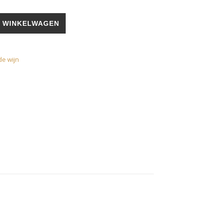
 spätburgunder Trocken Nüssdorfer Kaiserberg aantal
 WINKELWAGEN
e wijn