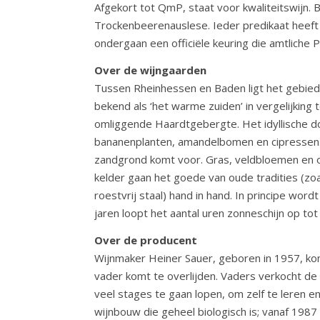
Afgekort tot QmP, staat voor kwaliteitswijn. 
Trockenbeerenauslese. Ieder predikaat heeft
ondergaan een officiële keuring die amtliche 
Over de wijngaarden
Tussen Rheinhessen en Baden ligt het gebied 
bekend als ‘het warme zuiden’ in vergelijkin
omliggende Haardtgebergte. Het idyllische dor
bananenplanten, amandelbomen en cipressen… 
zandgrond komt voor. Gras, veldbloemen en o
kelder gaan het goede van oude tradities (z
roestvrij staal) hand in hand. In principe wor
jaren loopt het aantal uren zonneschijn op to
Over de producent
Wijnmaker Heiner Sauer, geboren in 1957, komt
vader komt te overlijden. Vaders verkocht de 
veel stages te gaan lopen, om zelf te leren e
wijnbouw die geheel biologisch is; vanaf 1987 