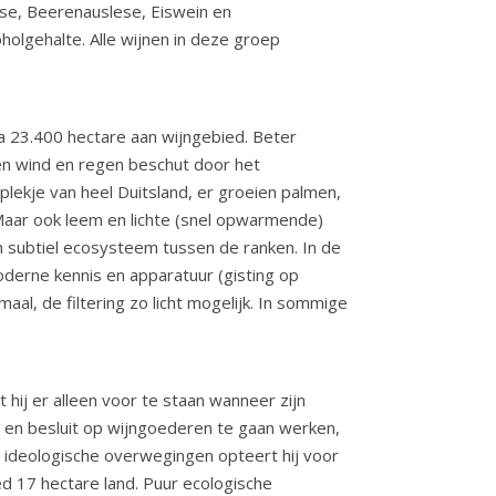
lese, Beerenauslese, Eiswein en
olgehalte. Alle wijnen in deze groep
a 23.400 hectare aan wijngebied. Beter
gen wind en regen beschut door het
lekje van heel Duitsland, er groeien palmen,
Maar ook leem en lichte (snel opwarmende)
subtiel ecosysteem tussen de ranken. In de
derne kennis en apparatuur (gisting op
aal, de filtering zo licht mogelijk. In sommige
hij er alleen voor te staan wanneer zijn
op en besluit op wijngoederen te gaan werken,
it ideologische overwegingen opteert hij voor
oed 17 hectare land. Puur ecologische