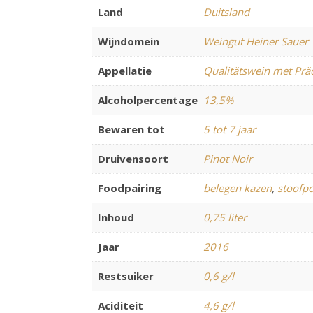
Land
Duitsland
Wijndomein
Weingut Heiner Sauer
Appellatie
Qualitätswein met Prä
Alcoholpercentage
13,5%
Bewaren tot
5 tot 7 jaar
Druivensoort
Pinot Noir
Foodpairing
belegen kazen
,
stoofpo
Inhoud
0,75 liter
Jaar
2016
Restsuiker
0,6 g/l
Aciditeit
4,6 g/l