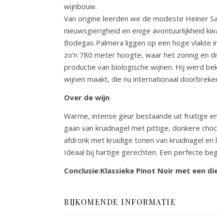
wijnbouw.
Van origine leerden we de modeste Heiner Saue
nieuwsgierigheid en enige avontuurlijkheid kw
Bodegas Palmera liggen op een hoge vlakte in
zo’n 780 meter hoogte, waar het zonnig en dr
productie van biologische wijnen. Hij werd beke
wijnen maakt, die nu internationaal doorbreke
Over de wijn
Warme, intense geur bestaande uit fruitige en
gaan van kruidnagel met pittige, donkere cho
afdronk met kruidige tonen van kruidnagel en l
Ideaal bij hartige gerechten. Een perfecte b
Conclusie:Klassieke Pinot Noir met een di
BIJKOMENDE INFORMATIE