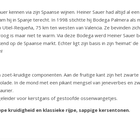
r kennen via zijn Spaanse wijnen. Heiner Sauer had altijd al een
am hij in Spanje terecht. In 1998 stichtte hij Bodega Palmera al
 Utiel-Requeña, 75 km ten westen van Valencia. Ze bevinden zich
oog is maar niet te warm. Via deze Bodega werd Heiner Sauer beke
nd op de Spaanse markt. Echter ligt zijn basis in zijn ‘heimat’ de P
n!
 zoet-kruidige componenten. Aan de fruitige kant zijn het zwart
colade. In de mond met een pikant mengsel van jeneverbes en zwa
aurier.
egeleider voor kerstgans of gestoofde ossenwangetjes.
epe kruidigheid en klassieke rijpe, sappige kersentonen.