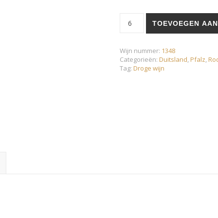
Qualitätswein met Prädikat -
TOEVOEGEN AAN
Wijn nummer:
1348
Categorieën:
Duitsland
,
Pfalz
,
Rod
Tag:
Droge wijn