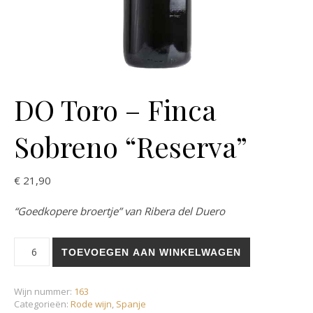
DO Toro – Finca
Sobreno “Reserva”
€
21,90
“Goedkopere broertje” van Ribera del Duero
DO Toro - Finca Sobreno "Reserva" aantal
TOEVOEGEN AAN WINKELWAGEN
Wijn nummer:
163
Categorieën:
Rode wijn
,
Spanje