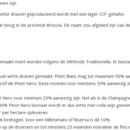
nen zijn.
it witte druiven geproduceerd wordt met een lager CO²-gehalte.
terug in de provincie Brescia. De naam zou afgeleid zijn van de 
gemaakt moet worden volgens de Méthode Traditionelle. Er besta
van witte druiven gemaakt. Pinot Blanc mag tot maximum 50% aan
 en/of de Pinot Nero. Deze moeten voor minstens 50% aanwezig z
t Nero voor minimum 25% aanwezig zijn. Net als in de Champagne
 100% Pinot Nero bestaat wordt er dus witte met rode wijn geme
 per hectare opleveren.
bedragen. Voor een Millesimato of Riserva is dit 10%.
n op de droesem en tot minstens 25 maanden vooraleer de fles i