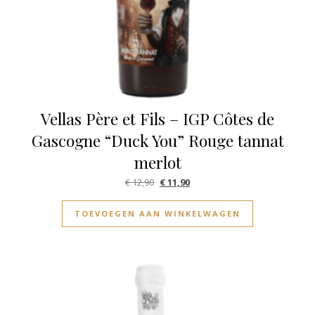
Vellas Père et Fils – IGP Côtes de
Gascogne “Duck You” Rouge tannat
merlot
Oorspronkelijke prijs was: € 12,90.
Huidige prijs is: € 11,90.
€
12,90
€
11,90
TOEVOEGEN AAN WINKELWAGEN