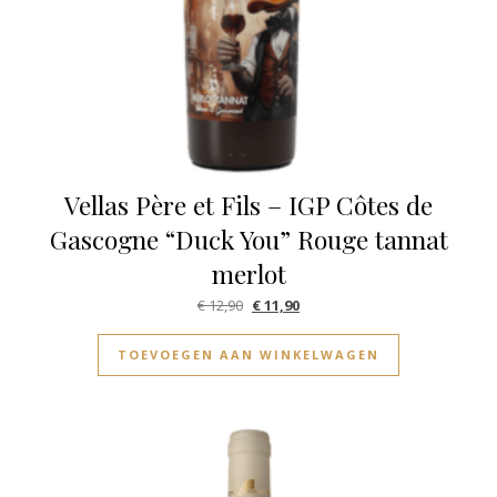
Vellas Père et Fils – IGP Côtes de
Gascogne “Duck You” Rouge tannat
merlot
Oorspronkelijke prijs was: € 12,90.
Huidige prijs is: € 11,90.
€
12,90
€
11,90
TOEVOEGEN AAN WINKELWAGEN