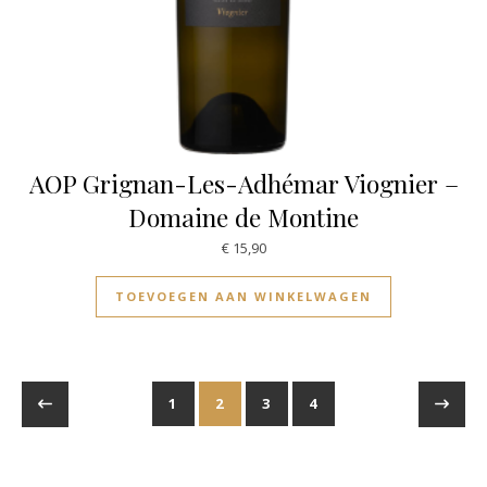
AOP Grignan-Les-Adhémar Viognier –
Domaine de Montine
€
15,90
TOEVOEGEN AAN WINKELWAGEN
1
2
3
4