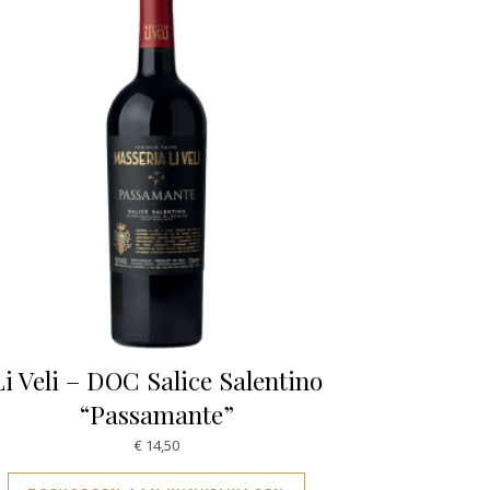
Li Veli – DOC Salice Salentino
“Passamante”
€
14,50