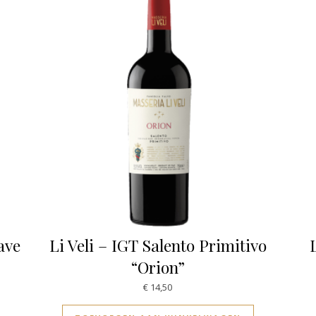
ave
Li Veli – IGT Salento Primitivo
“Orion”
€
14,50